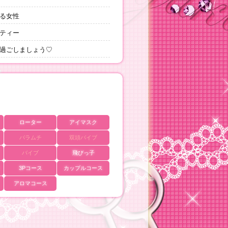
る女性
ティー
過ごしましょう♡
ローター
アイマスク
バラムチ
双頭バイブ
バイブ
飛びっ子
3Pコース
カップルコース
アロマコース