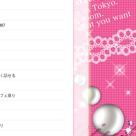
H87
く話せる
フェ巡り
リ