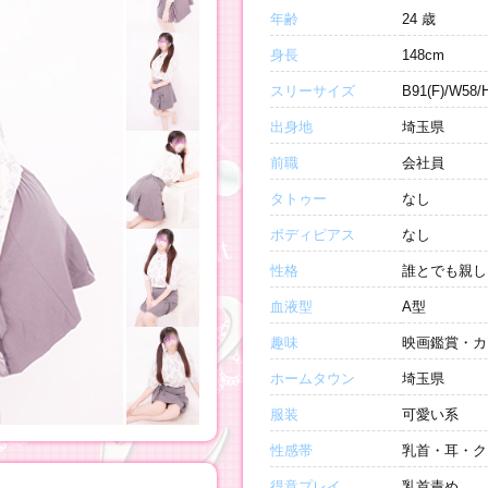
年齢
24 歳
身長
148cm
スリーサイズ
B91(F)/W58/
出身地
埼玉県
前職
会社員
タトゥー
なし
ボディピアス
なし
性格
誰とでも親し
血液型
A型
趣味
映画鑑賞・カ
ホームタウン
埼玉県
服装
可愛い系
性感帯
乳首・耳・ク
得意プレイ
乳首責め