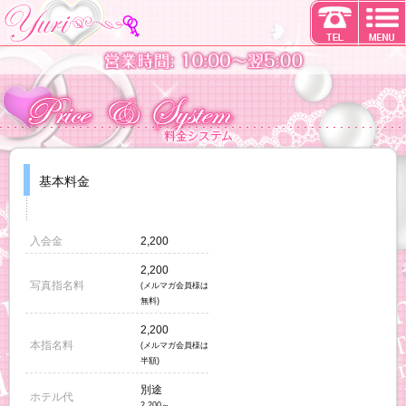
基本料金
入会金
2,200
2,200
写真指名料
(メルマガ会員様は
無料)
2,200
本指名料
(メルマガ会員様は
半額)
別途
ホテル代
2,200～