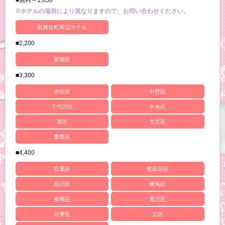
※ホテルの場所により異なりますので、お問い合わせください。
歌舞伎町周辺ホテル
■2,200
新宿区
■3,300
渋谷区
中野区
千代田区
中央区
港区
文京区
豊島区
■4,400
目黒区
世田谷区
品川区
練馬区
板橋区
荒川区
台東区
北区