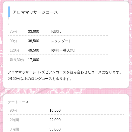
アロママッサージコース
75分
33,000
お試し
90分
38,500
スタンダード
120分
49,500
お得! 一番人気!
延長30分
17,000
アロママッサージ+レズビアンコースを組み合わせたコースになります。
※150分以上のロングコースも承ります。
デートコース
90分
16,500
2時間
22,000
3時間
33,000