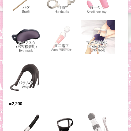
■2,200