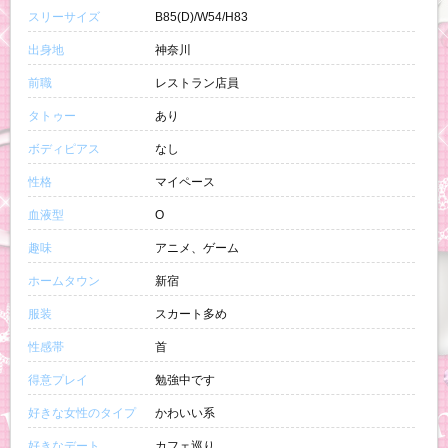
スリーサイズ
B85(D)/W54/H83
出身地
神奈川
前職
レストラン店員
タトゥー
あり
ボディピアス
なし
性格
マイペース
血液型
O
趣味
アニメ、ゲーム
ホームタウン
新宿
服装
スカート多め
性感帯
首
得意プレイ
勉強中です
好きな女性のタイプ
かわいい系
好きなデート
カフェ巡り