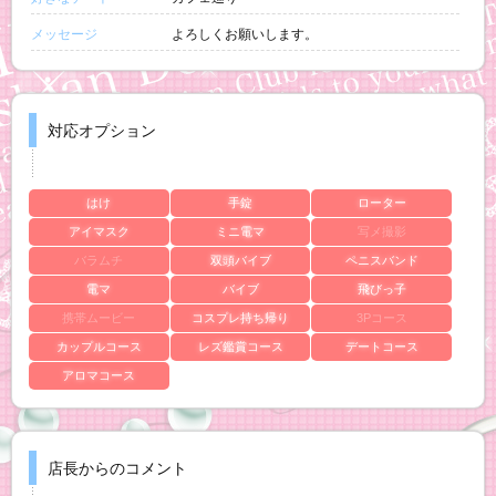
メッセージ
よろしくお願いします。
対応オプション
はけ
手錠
ローター
アイマスク
ミニ電マ
写メ撮影
バラムチ
双頭バイブ
ペニスバンド
電マ
バイブ
飛びっ子
携帯ムービー
コスプレ持ち帰り
3Pコース
カップルコース
レズ鑑賞コース
デートコース
アロマコース
店長からのコメント