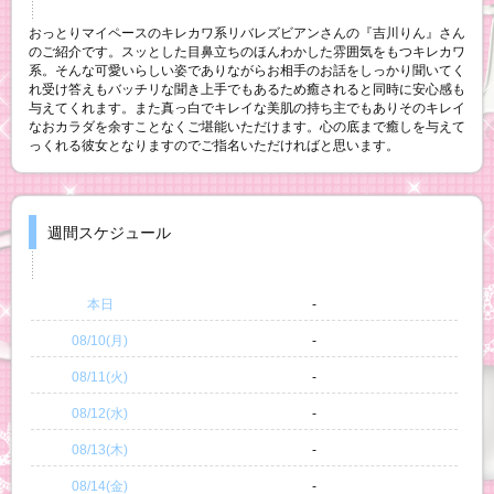
おっとりマイペースのキレカワ系リバレズビアンさんの『吉川りん』さん
のご紹介です。スッとした目鼻立ちのほんわかした雰囲気をもつキレカワ
系。そんな可愛いらしい姿でありながらお相手のお話をしっかり聞いてく
れ受け答えもバッチリな聞き上手でもあるため癒されると同時に安心感も
与えてくれます。また真っ白でキレイな美肌の持ち主でもありそのキレイ
なおカラダを余すことなくご堪能いただけます。心の底まで癒しを与えて
っくれる彼女となりますのでご指名いただければと思います。
週間スケジュール
本日
-
08/10(月)
-
08/11(火)
-
08/12(水)
-
08/13(木)
-
08/14(金)
-