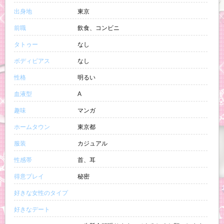
出身地
東京
前職
飲食、コンビニ
タトゥー
なし
ボディピアス
なし
性格
明るい
血液型
A
趣味
マンガ
ホームタウン
東京都
服装
カジュアル
性感帯
首、耳
得意プレイ
秘密
好きな女性のタイプ
好きなデート