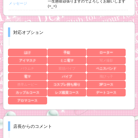
一生懸命頑張りますのでよろしくお願いします
メッセージ
(>_<)
対応オプション
はけ
手錠
ローター
アイマスク
ミニ電マ
写メ撮影
バラムチ
双頭バイブ
ペニスバンド
電マ
バイブ
飛びっ子
携帯ムービー
コスプレ持ち帰り
3Pコース
カップルコース
レズ鑑賞コース
デートコース
アロマコース
店長からのコメント