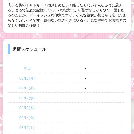
高まる胸のドキドキ！！抱きしめたい！離したくないそんなふうに思え
る。まるで初恋の記憶♪ツンデレな彼女は少し恥ずかしがりやな一面もあ
るのだとか。ボーイッシュな印象ですが、そんな彼女が恥じらう姿はたま
らなくカワイイです！癖のない気さくさに明るく元気な性格でお客様との
楽しい時間ご提供！！
週間スケジュール
本日
-
08/10(月)
-
08/11(火)
-
08/12(水)
-
08/13(木)
-
08/14(金)
-
08/15(土)
-