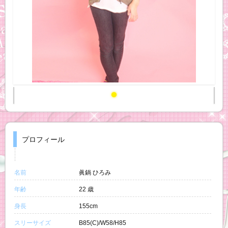
プロフィール
名前
眞鍋 ひろみ
年齢
22 歳
身長
155cm
スリーサイズ
B85(C)/W58/H85